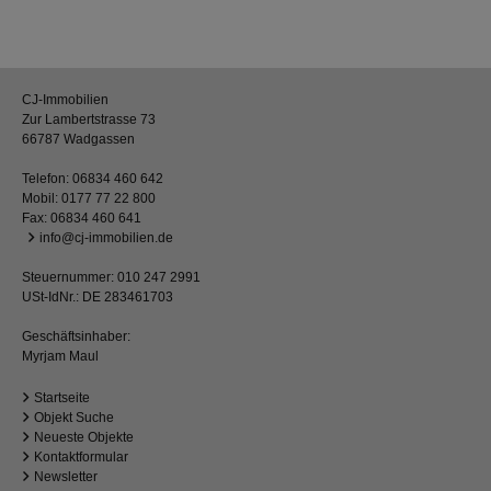
CJ-Immobilien
Zur Lambertstrasse 73
66787 Wadgassen
Telefon:
06834 460 642
Mobil:
0177 77 22 800
Fax: 06834 460 641
info@cj-immobilien.de
Steuernummer: 010 247 2991
USt-IdNr.: DE 283461703
Geschäftsinhaber:
Myrjam Maul
Startseite
Objekt Suche
Neueste Objekte
Kontaktformular
Newsletter