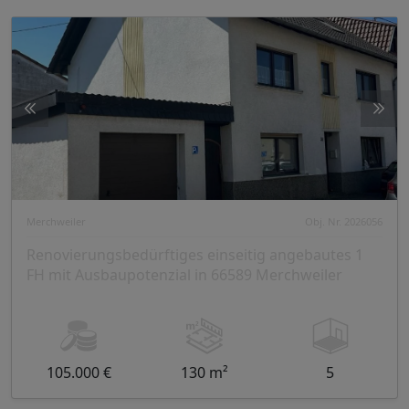
Merchweiler
Obj. Nr. 2026056
Renovierungsbedürftiges einseitig angebautes 1
FH mit Ausbaupotenzial in 66589 Merchweiler
105.000 €
130 m²
5