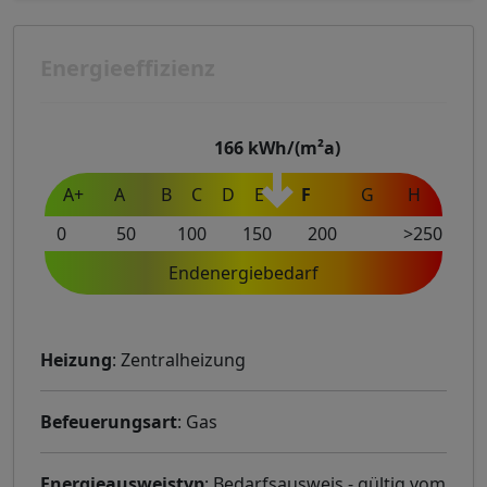
Energieeffizienz
166
kWh/(m²a)
A+
A
B
C
D
E
F
G
H
0
50
100
150
200
>250
Endenergiebedarf
Heizung
: Zentralheizung
Befeuerungsart
: Gas
Energieausweistyp
: Bedarfsausweis - gültig vom