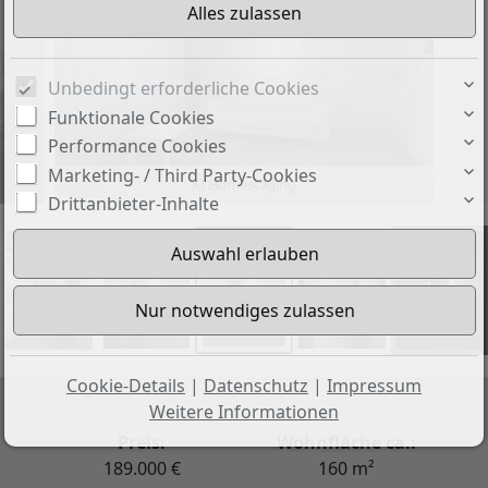
Unbedingt erforderliche Cookies
Funktionale Cookies
Performance Cookies
Marketing- / Third Party-Cookies
KI Homestaging
Drittanbieter-Inhalte
+4
Cookie-Details
|
Datenschutz
|
Impressum
Weitere Informationen
Preis:
Wohnfläche ca.:
189.000 €
160 m²