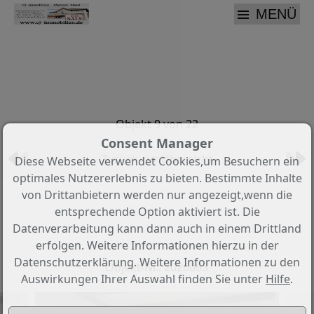
MENÜ
Objekt 9 von 22
Consent Manager
Zurück zur Übersicht
Diese Webseite verwendet Cookies,um Besuchern ein
optimales Nutzererlebnis zu bieten. Bestimmte Inhalte
Freistehendes 2-Familienhaus in
von Drittanbietern werden nur angezeigt,wenn die
Völklingen-Oberes Wehrden zu
entsprechende Option aktiviert ist. Die
verkaufen - ideal für Familien oder
Datenverarbeitung kann dann auch in einem Drittland
Kapitalanleger
erfolgen. Weitere Informationen hierzu in der
Datenschutzerklärung. Weitere Informationen zu den
Objekt-Nr.: 2026063
Auswirkungen Ihrer Auswahl finden Sie unter
Hilfe
.